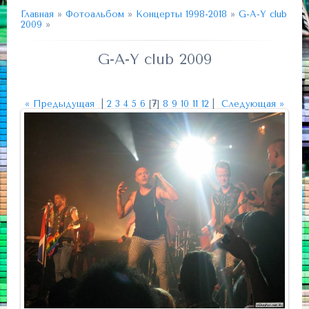
Главная
»
Фотоальбом
»
Концерты 1998-2018
»
G-A-Y club
2009
»
G-A-Y club 2009
« Предыдущая
|
2
3
4
5
6
[
7
]
8
9
10
11
12
|
Следующая »