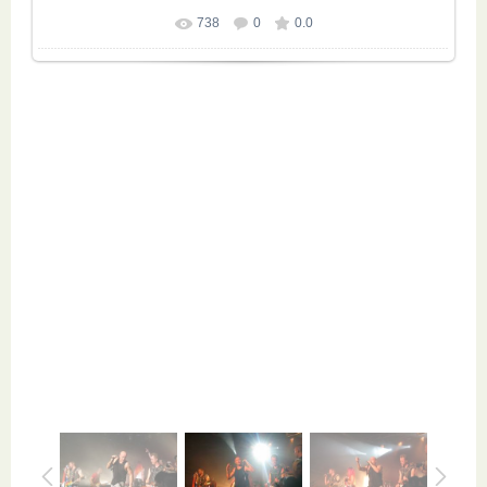
738
0
0.0
Размер фотографии:
1273x955
/ 239.6Kb