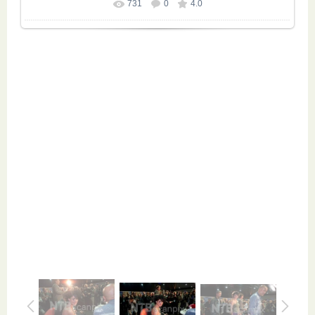
731
0
4.0
Размер фотографии:
1000x671
/ 133.5Kb