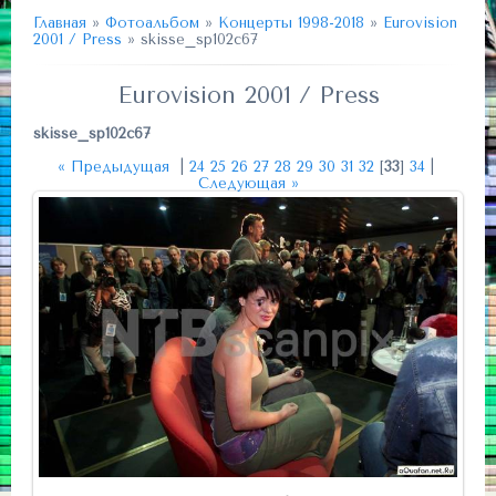
Главная
»
Фотоальбом
»
Концерты 1998-2018
»
Eurovision
2001 / Press
» skisse_sp102c67
Eurovision 2001 / Press
skisse_sp102c67
« Предыдущая
|
24
25
26
27
28
29
30
31
32
[
33
]
34
|
Следующая »