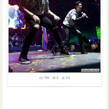
756
0
5.0
Размер фотографии:
682x1024
/ 176.8Kb