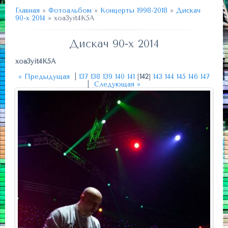
Главная
»
Фотоальбом
»
Концерты 1998-2018
»
Дискач
90-х 2014
» xoa3yit4K5A
Дискач 90-х 2014
xoa3yit4K5A
« Предыдущая
|
137
138
139
140
141
[
142
]
143
144
145
146
147
|
Следующая »