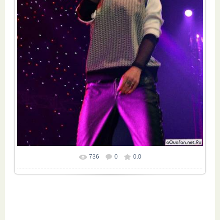
736
0
0.0
Размер фотографии:
682x1024
/ 432.2Kb