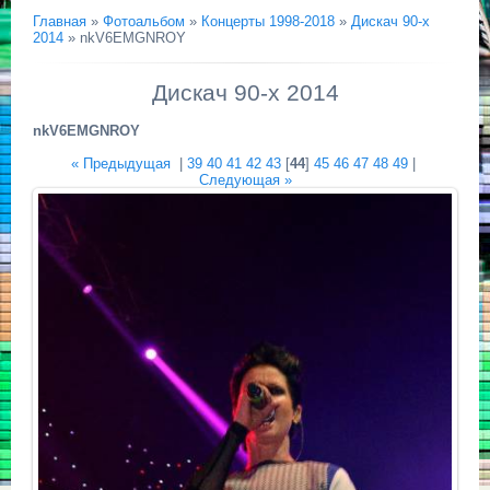
Главная
»
Фотоальбом
»
Концерты 1998-2018
»
Дискач 90-х
2014
» nkV6EMGNROY
Дискач 90-х 2014
nkV6EMGNROY
« Предыдущая
|
39
40
41
42
43
[
44
]
45
46
47
48
49
|
Следующая »