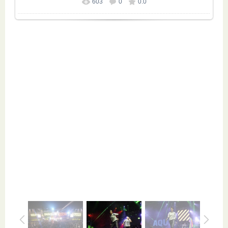
603
0
0.0
Размер фотографии:
700x466
/ 270.8Kb