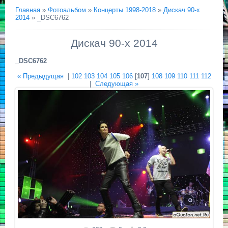
Главная
»
Фотоальбом
»
Концерты 1998-2018
»
Дискач 90-х
2014
» _DSC6762
Дискач 90-х 2014
_DSC6762
« Предыдущая
|
102
103
104
105
106
[
107
]
108
109
110
111
112
|
Следующая »