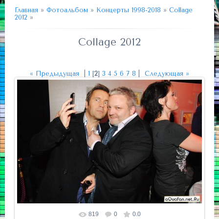
Главная
»
Фотоальбом
»
Концерты 1998-2018
»
Collage
2012
»
Collage 2012
« Предыдущая
|
1
[
2
]
3
4
5
6
7
8
|
Следующая »
819
0
0.0
Размер фотографии:
700x469
/ 99.2Kb