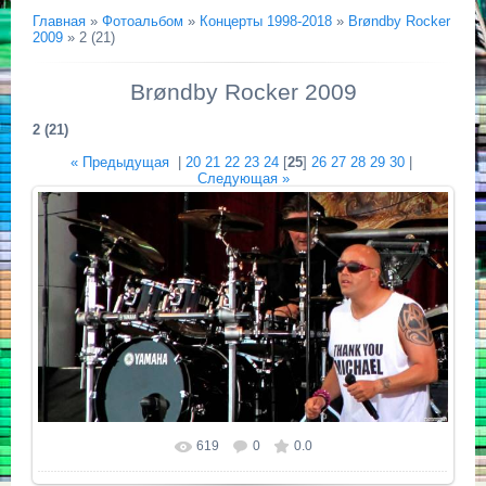
Главная
»
Фотоальбом
»
Концерты 1998-2018
»
Brøndby Rocker
2009
» 2 (21)
Brøndby Rocker 2009
2 (21)
« Предыдущая
|
20
21
22
23
24
[
25
]
26
27
28
29
30
|
Следующая »
619
0
0.0
Размер фотографии:
2458x1383
/ 249.2Kb