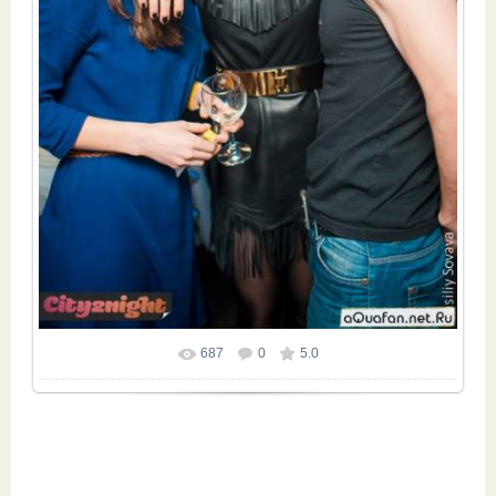
687
0
5.0
Размер фотографии:
494x740
/ 250.3Kb