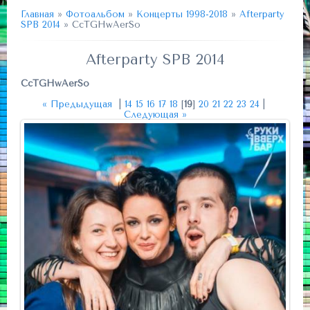
Главная
»
Фотоальбом
»
Концерты 1998-2018
»
Afterparty
SPB 2014
» CcTGHwAerSo
Afterparty SPB 2014
CcTGHwAerSo
« Предыдущая
|
14
15
16
17
18
[
19
]
20
21
22
23
24
|
Следующая »