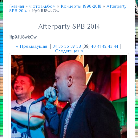
Главная
»
Фотоальбом
»
Концерты 1998-2018
»
Afterparty
SPB 2014
» 1fp9JU8wkOw
Afterparty SPB 2014
1fp9JU8wkOw
« Предыдущая
|
34
35
36
37
38
[
39
]
40
41
42
43
44
|
Следующая »