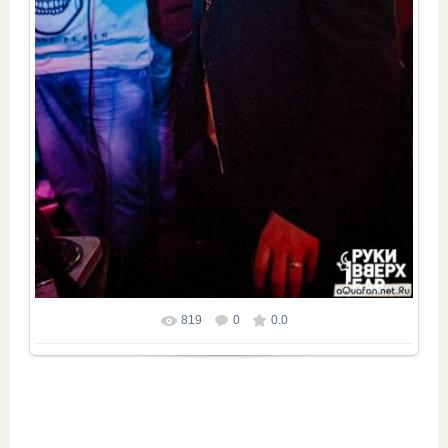
819
0
0.0
Размер фотографии:
661x992
/ 381.1Kb