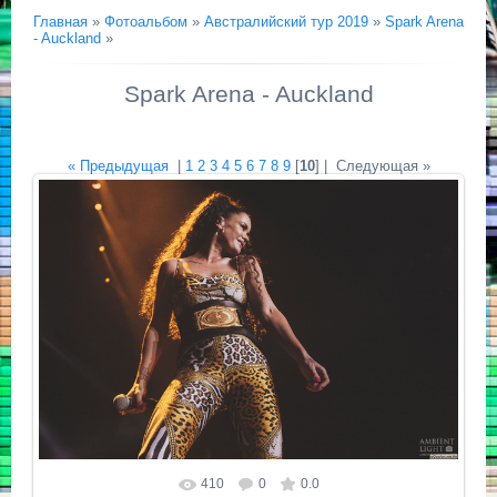
Главная
»
Фотоальбом
»
Австралийский тур 2019
»
Spark Arena
- Auckland
»
Spark Arena - Auckland
« Предыдущая
|
1
2
3
4
5
6
7
8
9
[
10
] |
Следующая »
410
0
0.0
Размер фотографии:
2048x1366
/ 693.6Kb