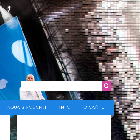
AQUA В РОССИИ
INFO
О САЙТЕ