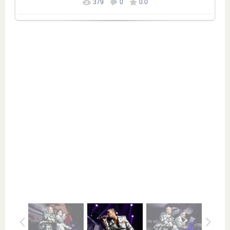
379
0
0.0
Размер фотографии:
850x567
/ 134.0Kb