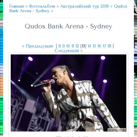
Главная
»
Фотоальбом
»
Австралийский тур 2019
»
Qudos
Bank Arena - Sydney
»
Qudos Bank Arena - Sydney
« Предыдущая
|
8
9
10
11
12
[
13
]
14
15
16
17
18
|
Следующая »