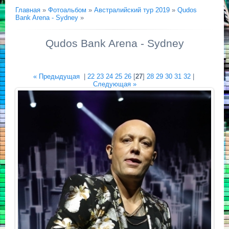
Главная
»
Фотоальбом
»
Австралийский тур 2019
»
Qudos
Bank Arena - Sydney
»
Qudos Bank Arena - Sydney
« Предыдущая
|
22
23
24
25
26
[
27
]
28
29
30
31
32
|
Следующая »