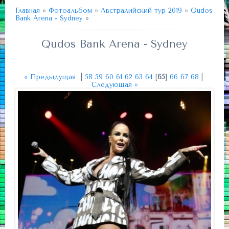
Главная
»
Фотоальбом
»
Австралийский тур 2019
»
Qudos
Bank Arena - Sydney
»
Qudos Bank Arena - Sydney
« Предыдущая
|
58
59
60
61
62
63
64
[
65
]
66
67
68
|
Следующая »