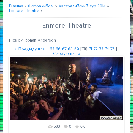
Главная
»
Фотоальбом
»
Австралийский тур 2014
»
Enmore Theatre
»
Enmore Theatre
Pics by Rohan Anderson
« Предыдущая
|
65
66
67
68
69
[
70
]
71
72
73
74
75
|
Следующая »
583
0
0.0
Размер фотографии:
680x380
/ 170.5Kb