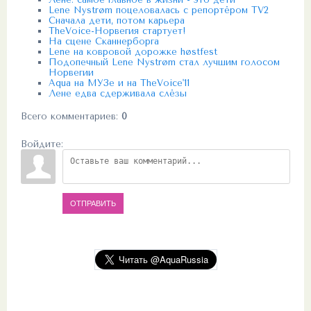
Lene Nystrøm поцеловалась с репортёром TV2
Сначала дети, потом карьера
TheVoice-Норвегия стартует!
На сцене Сканнерборга
Lene на ковровой дорожке høstfest
Подопечный Lene Nystrøm стал лучшим голосом
Норвегии
Aqua на МУЗе и на TheVoice'11
Лене едва сдерживала слёзы
Всего комментариев
:
0
Войдите:
ОТПРАВИТЬ