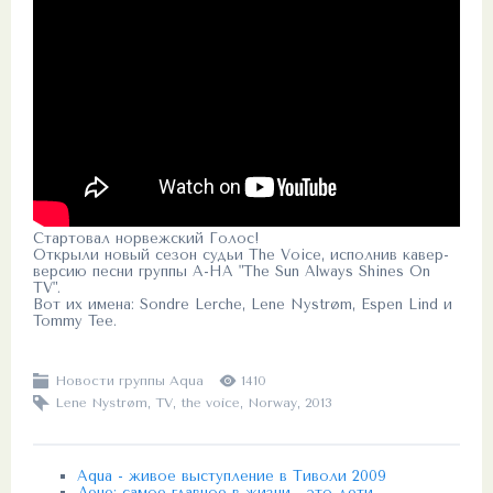
Стартовал норвежский Голос!
Открыли новый сезон судьи The Voice, исполнив кавер-
версию песни группы A-HA "The Sun Always Shines On
TV".
Вот их имена: Sondre Lerche, Lene Nystrøm, Espen Lind и
Tommy Tee.
Новости группы Aqua
1410
Lene Nystrøm
,
TV
,
the voice
,
Norway
,
2013
Aqua - живое выступление в Тиволи 2009
Лене: самое главное в жизни - это дети