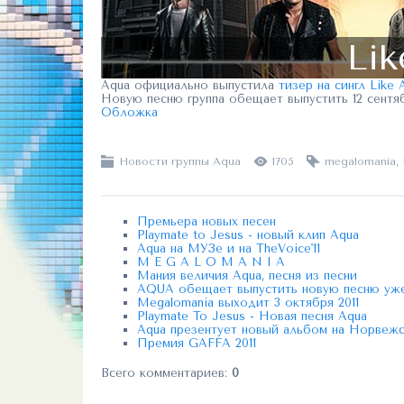
Lik
Aqua официально выпустила
тизер на сингл Like
Новую песню группа обещает выпустить 12 сентяб
Обложка
Новости группы Aqua
1705
megalomania
,
Премьера новых песен
Playmate to Jesus - новый клип Aqua
Aqua на МУЗе и на TheVoice'11
M E G A L O M A N I A
Мания величия Aqua, песня из песни
AQUA обещает выпустить новую песню уже
Megalomania выходит 3 октября 2011
Playmate To Jesus - Новая песня Aqua
Aqua презентует новый альбом на Норвеж
Премия GAFFA 2011
Всего комментариев
:
0