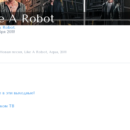
e A Robot
 A Robot
.
ря 2011!
Новая песня
,
Like A Robot
,
Aqua
,
2011
 в эти выходные!
ском ТВ