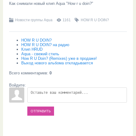
Как снимали новый клип Aqua "How r u doin?"
Новости группы Aqua
1161
HOW R U DOIN?
HOW R U DOIN?
HOW R U DOIN? на радио
Клип HRUD
Aqua - свежий стиль
How R U Doin? (Remixes) уже в продаже!
Выход нового альбома откладывается
Всего комментариев
:
0
Войдите:
ОТПРАВИТЬ