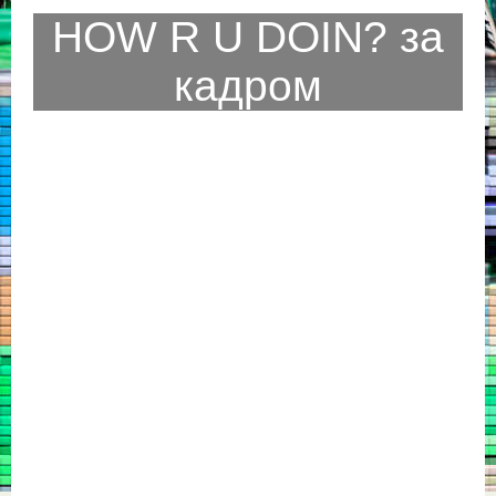
HOW R U DOIN? за
кадром