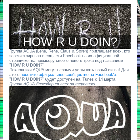
HOW R U DOIN?
Группа AQUA (Lene, Rene, Claus & Søren) приглашает всех, кто
зарегистрирован в соц.сети Facebook на их официальной
страничке, на премьеру своего нового трека под названием
"HOW R U DOIN?"
Поклонники AQUA могут первыми услышать новый сингл! Для
этого
посетите официальное сообщество на Facebook'e
.
"HOW R U DOIN?" будет доступен на iTunes с 14 марта.
Группа AQUA благодарит всех за терпение!