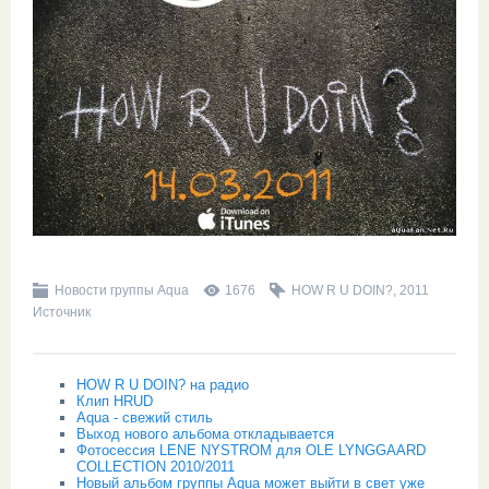
Новости группы Aqua
1676
HOW R U DOIN?
,
2011
Источник
HOW R U DOIN? на радио
Клип HRUD
Aqua - свежий стиль
Выход нового альбома откладывается
Фотосессия LENE NYSTROM для OLE LYNGGAARD
COLLECTION 2010/2011
Новый альбом группы Aqua может выйти в свет уже