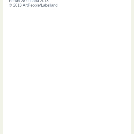
Релиз 28 января 2013
℗ 2013 ArtPeople/Labelland