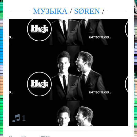
МУЗЫКА
/
SØREN
/
1