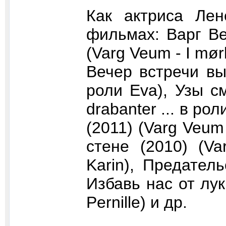
Как актриса Ле
фильмах: Варг Ве
(Varg Veum - I mørke
Вечер встречи вып
роли Eva), Узы с
drabanter ... в ро
(2011) (Varg Veum 
стене (2010) (Va
Karin), Предательс
Избавь нас от лука
Pernille) и др.