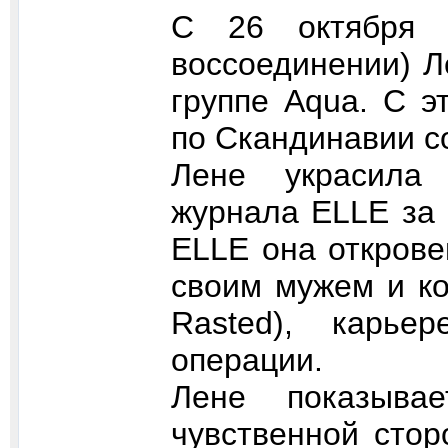
C 26 октября 
воссоединении) Л
группе Aqua. С э
по Скандинавии с
Лене украсила 
журнала ELLE за 
ELLE она открове
своим мужем и ко
Rasted), карье
операции.
Лене показыв
чувственной сто