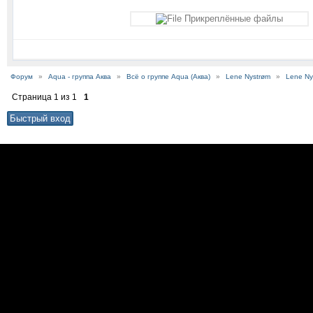
Прикреплённые файлы
Форум
»
Aqua - группа Аква
»
Всё о группе Aqua (Аква)
»
Lene Nystrøm
»
Lene Ny
Страница
1
из
1
1