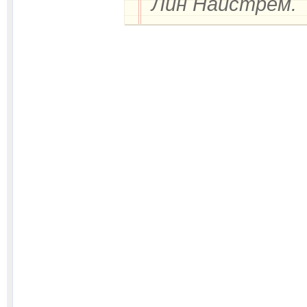
Лин Найстрём.
Деятельност
актриса, композ
Дети: Билли, И