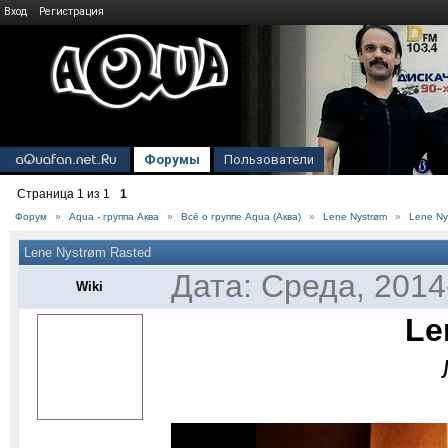
Вход
Регистрация
Форумы
Пользователи
Страница
1
из
1
1
Форум
»
Aqua - группа Аква
»
Всё о группе Aqua (Аква)
»
Lene Nystrøm
»
Lene Ny
Lene Nystrøm Rasted
Дата: Среда, 2014
Wiki
Le