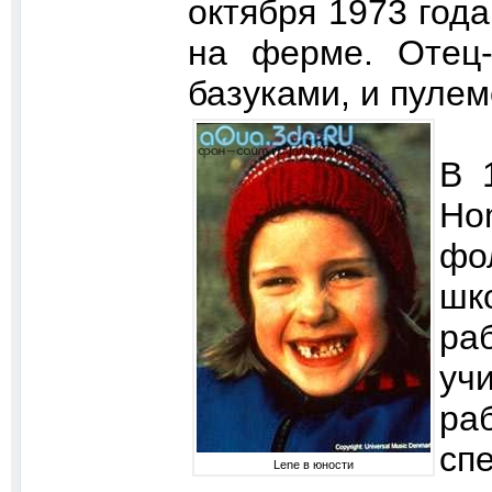
октября 1973 год
на ферме. Отец-
базуками, и пулем
В 
Ho
фо
шк
ра
уч
ра
сп
Lene в юности