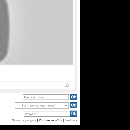
Поиск:
Правила ресурса
|
Хостинг от
uCoz
|
feedback