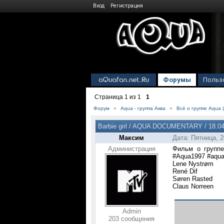
Вход
Регистрация
Форумы
Польз
Страница
1
из
1
1
Форум
»
Aqua - группа Аква
»
Всё о группе Aqua (
Barbie girl / AQUA DOCUMENTARY / 18.04
Максим
Дата: Пятница, 2
Администрация
Фильм о группе
#Aqua1997 #aqua
Lene Nystrøm
René Dif
Søren Rasted
Claus Norreen
Admin
203 сообщения