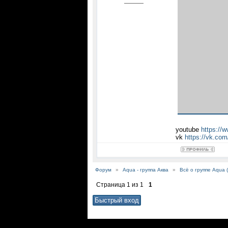
youtube
https:/
vk
https://vk.co
Форум
»
Aqua - группа Аква
»
Всё о группе Aqua (
Страница
1
из
1
1