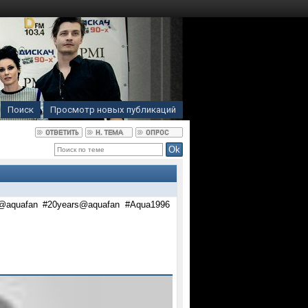
Поиск
Просмотр новых публикаций
@aquafan #20years@aquafan #Aqua1996