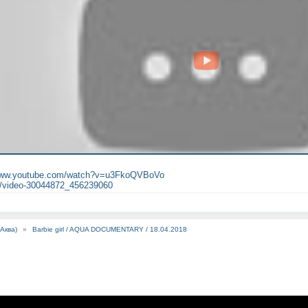
/www.youtube.com/watch?v=u3FkoQVBoVo
m/video-30044872_456239060
Аква)
»
Barbie girl / AQUA DOCUMENTARY / 18.04.2018