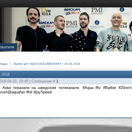
ователи
Аква)
»
Barbie girl / AQUA DOCUMENTARY / 18.04.2018
.2018
018-04-20, 19:48 | Сообщение #
1
 Аква показали на шведском телеканале. #Aqua #tv #Barbie #20лет
rium@aquafan #hit #joySpeed