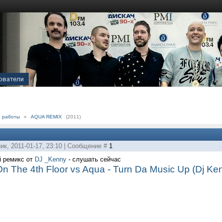
ователи
е работы
»
AQUA REMIX
(2011)
ик, 2011-01-17, 23:10 | Сообщение #
1
й ремикс от
DJ _Kenny
- слушать сейчас
On The 4th Floor vs Aqua - Turn Da Music Up (Dj Ke