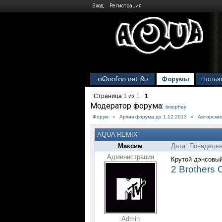
Вход
Регистрация
Форумы
Польз
Страница
1
из
1
1
Модератор форума:
timophey
Форум
»
Архив форума до 1.12.2013
»
Авторски
AQUA REMIX
Максим
Дата: Понедельн
Администрация
Крутой дэнсовы
2 Brothers 
Admin