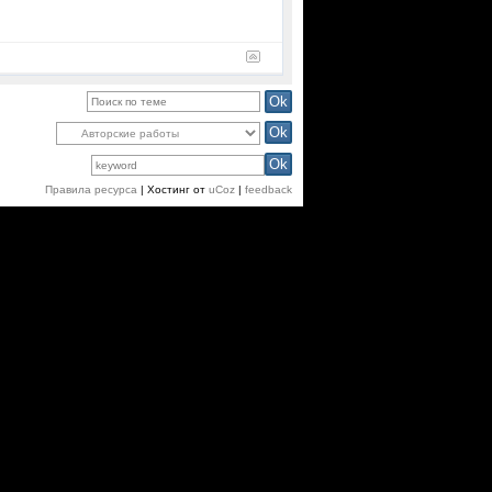
Поиск:
Правила ресурса
|
Хостинг от
uCoz
|
feedback