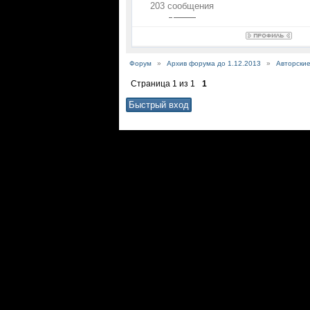
203 сообщения
Форум
»
Архив форума до 1.12.2013
»
Авторски
Страница
1
из
1
1