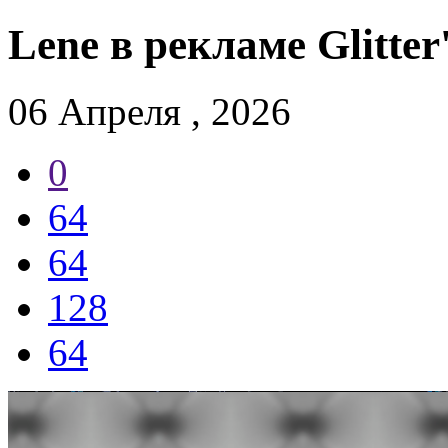
Lene в рекламе Glitter
06
Апр
еля
, 2026
0
64
64
128
64