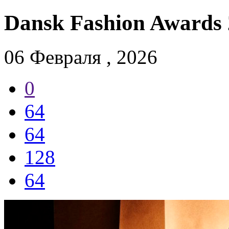
Dansk Fashion Awards
06
Фев
раля
, 2026
0
64
64
128
64