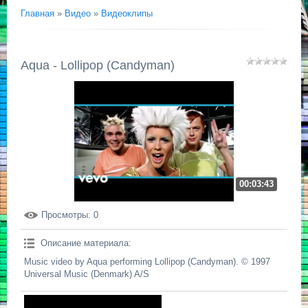
Главная
»
Видео
»
Видеоклипы
Aqua - Lollipop (Candyman)
00:03:43
Просмотры
: 0
Описание материала
:
Music video by Aqua performing Lollipop (Candyman). © 1997
Universal Music (Denmark) A/S