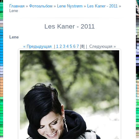
Главная
»
Фотоальбом
»
Lene Nystrøm
»
Les Kaner - 2011
»
Lene
Les Kaner - 2011
Lene
« Предыдущая
|
1
2
3
4
5
6
7
[
8
] |
Следующая »