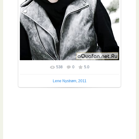
538
0
5.0
Lene Nystrøm
,
2011