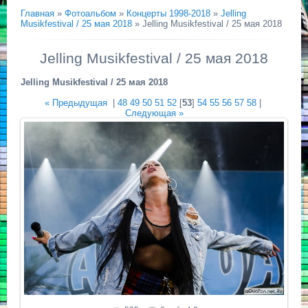
Главная
»
Фотоальбом
»
Концерты 1998-2018
»
Jelling
Musikfestival / 25 мая 2018
» Jelling Musikfestival / 25 мая 2018
Jelling Musikfestival / 25 мая 2018
Jelling Musikfestival / 25 мая 2018
« Предыдущая
|
48
49
50
51
52
[
53
]
54
55
56
57
58
|
Следующая »