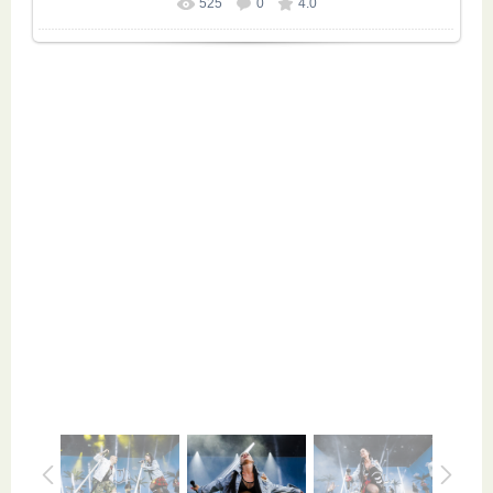
525
0
4.0
Размер фотографии:
900x600
/ 153.4Kb