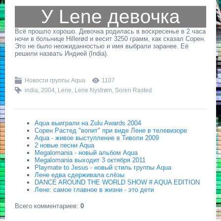
У Lene девочка
Всё прошло хорошо. Девочка родилась в воскресенье в 2 часа
ночи в больнице Hillerød и весит 3250 грамм, как сказал Сорен.
Это не было неожиданностью и имя выбрали заранее. Её
решили назвать Индией (India).
Новости группы Aqua
1107
india
,
2004
,
Lene
,
Lene Nystrøm
,
Soren Rasted
Aqua выиграли на Zulu Awards 2004
Сорен Растед "вопит" при виде Лене в телевизоре
Aqua - живое выступление в Тиволи 2009
2 новые песни Aqua
Megalomania - новый альбом Aqua
Megalomania выходит 3 октября 2011
Playmate to Jesus - новый стиль группы Aqua
Лене едва сдерживала слёзы
DANCE AROUND THE WORLD SHOW # AQUA EDITION
Лене: самое главное в жизни - это дети
Всего комментариев
:
0