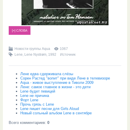
Новости группы Aqua
1067
Lene
,
Lene Nystrøm
,
1992
Источник
Лене едва сдерживала слёзы
Сорен Растед "вопит" при виде Лене в телевизоре
Aqua - живое выступление в Тиволи 2009
Лене: самое главное в жизни - это дети
Lene будет певицей
Lene не причина
Форт Lene
Прочь грязь с Lene
Lene пишет песни для Girls Aloud
Новый сольный альбом Lene в сентябре
Всего комментариев
:
0