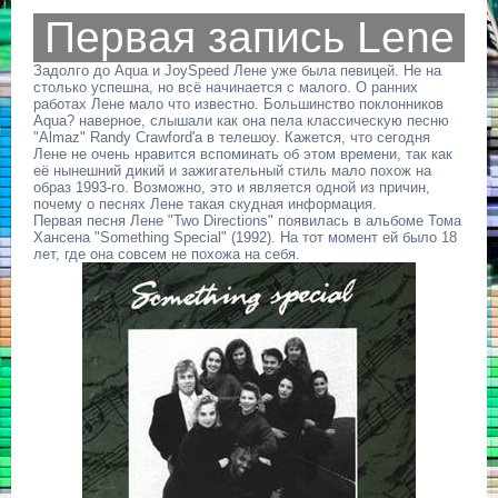
Первая запись Lene
Задолго до Aqua и JoySpeed Лене уже была певицей. Не на
столько успешна, но всё начинается с малого. О ранних
работах Лене мало что известно. Большинство поклонников
Aqua? наверное, слышали как она пела классическую песню
"Almaz" Randy Crawford'а в телешоу. Кажется, что сегодня
Лене не очень нравится вспоминать об этом времени, так как
её нынешний дикий и зажигательный стиль мало похож на
образ 1993-го. Возможно, это и является одной из причин,
почему о песнях Лене такая скудная информация.
Первая песня Лене "Two Directions" появилась в альбоме Тома
Хансена "Something Special" (1992). На тот момент ей было 18
лет, где она совсем не похожа на себя.