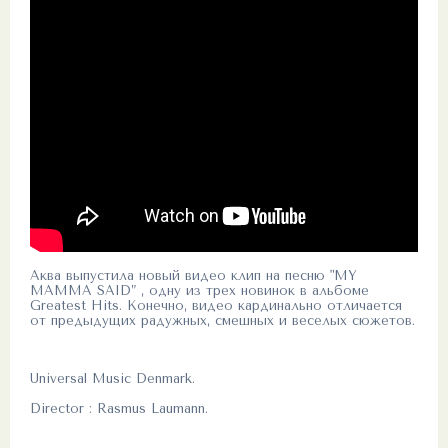
Аква выпустила новый видео клип на песню "MY
MAMMA SAID” , одну из трех новинок в альбоме
Greatest Hits. Конечно, видео кардинально отличается
от предыдущих радужных, смешных и веселых сюжетов.
Universal Music Denmark.
Director : Rasmus Laumann.