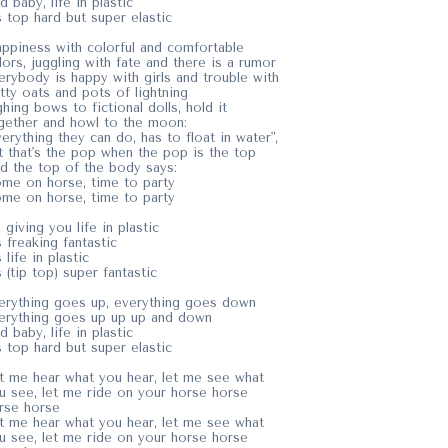
d baby, life in plastic
's top hard but super elastic
ppiness with colorful and comfortable
lors, juggling with fate and there is a rumor
erybody is happy with girls and trouble with
itty oats and pots of lightning
ghing bows to fictional dolls, hold it
gether and howl to the moon:
verything they can do, has to float in water",
t that's the pop when the pop is the top
d the top of the body says:
me on horse, time to party
me on horse, time to party
m giving you life in plastic
's freaking fantastic
s life in plastic
's (tip top) super fantastic
erything goes up, everything goes down
erything goes up up up and down
d baby, life in plastic
's top hard but super elastic
t me hear what you hear, let me see what
u see, let me ride on your horse horse
rse horse
t me hear what you hear, let me see what
u see, let me ride on your horse horse