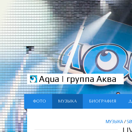
Aqua | группа Аква
ФОТО
МУЗЫКА
БИОГРАФИЯ
Д
МУЗЫКА
/
S
LI