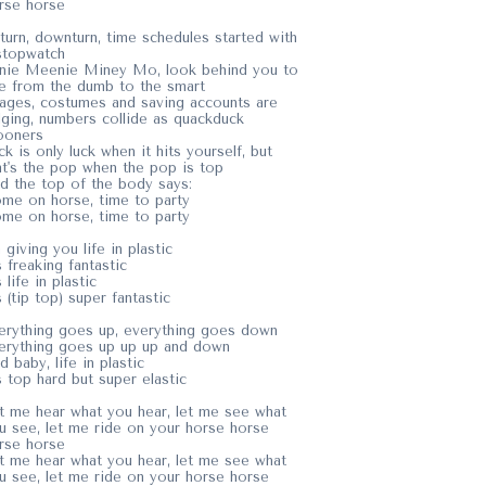
rse horse
turn, downturn, time schedules started with
stopwatch
nie Meenie Miney Mo, look behind you to
e from the dumb to the smart
ages, costumes and saving accounts are
lging, numbers collide as quackduck
ooners
ck is only luck when it hits yourself, but
at's the pop when the pop is top
d the top of the body says:
me on horse, time to party
me on horse, time to party
m giving you life in plastic
's freaking fantastic
s life in plastic
's (tip top) super fantastic
erything goes up, everything goes down
erything goes up up up and down
d baby, life in plastic
's top hard but super elastic
t me hear what you hear, let me see what
u see, let me ride on your horse horse
rse horse
t me hear what you hear, let me see what
u see, let me ride on your horse horse