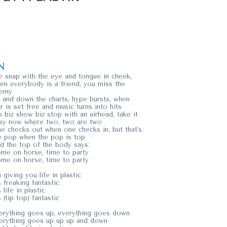
N
 snap with the eye and tongue in cheek,
en everybody is a friend, you miss the
emy
 and down the charts, hype bursts, when
ir is set free and music turns into hits
 biz show biz stop with an airhead, take it
sy now where two, two are two
e checks out when one checks in, but that's
e pop when the pop is top
d the top of the body says:
me on horse, time to party
me on horse, time to party
m giving you life in plastic
's freaking fantastic
s life in plastic
s (tip top) fantastic
erything goes up, everything goes down
erything goes up up up and down