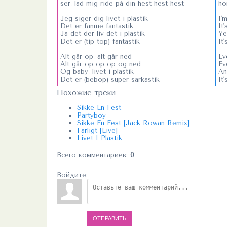
ser, lad mig ride på din hest hest hest
ho
Jeg siger dig livet i plastik
I'm
Det er fanme fantastik
It
Ja det der liv det i plastik
Yes
Det er (tip top) fantastik
It
Alt går op, alt går ned
Ev
Alt går op op op og ned
Ev
Og baby, livet i plastik
An
Det er (bebop) super sarkastik
It
Похожие треки
Sikke En Fest
Partyboy
Sikke En Fest [Jack Rowan Remix]
Farligt [Live]
Livet I Plastik
Всего комментариев
:
0
Войдите:
ОТПРАВИТЬ