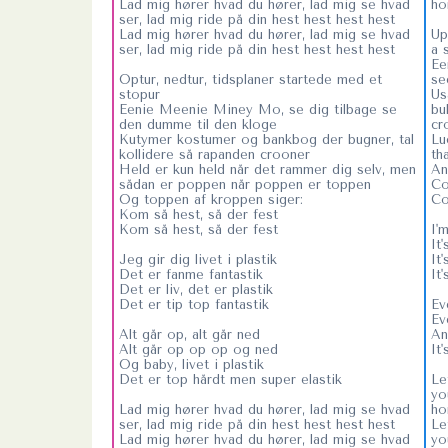
Lad mig hører hvad du hører, lad mig se hvad
ho
ser, lad mig ride på din hest hest hest hest
Lad mig hører hvad du hører, lad mig se hvad
Up
ser, lad mig ride på din hest hest hest hest
a 
Ee
Optur, nedtur, tidsplaner startede med et
se
stopur
Us
Eenie Meenie Miney Mo, se dig tilbage se
bu
den dumme til den kloge
cr
Kutymer kostumer og bankbog der bugner, tal
Lu
kollidere så rapanden crooner
th
Held er kun held når det rammer dig selv, men
An
sådan er poppen når poppen er toppen
Co
Og toppen af kroppen siger:
Co
Kom så hest, så der fest
Kom så hest, så der fest
I'
It
Jeg gir dig livet i plastik
It'
Det er fanme fantastik
It
Det er liv, det er plastik
Det er tip top fantastik
Ev
Ev
Alt går op, alt går ned
An
Alt går op op op og ned
It
Og baby, livet i plastik
Det er top hårdt men super elastik
Le
yo
Lad mig hører hvad du hører, lad mig se hvad
ho
ser, lad mig ride på din hest hest hest hest
Le
Lad mig hører hvad du hører, lad mig se hvad
yo