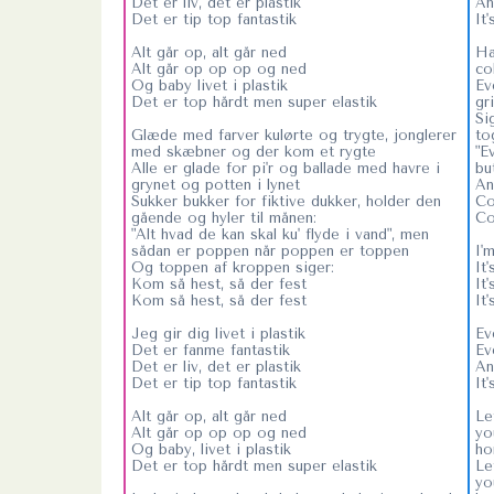
Det er liv, det er plastik
An
Det er tip top fantastik
It
Alt går op, alt går ned
Ha
Alt går op op op og ned
co
Og baby livet i plastik
Ev
Det er top hårdt men super elastik
gr
Si
Glæde med farver kulørte og trygte, jonglerer
to
med skæbner og der kom et rygte
"E
Alle er glade for pi'r og ballade med havre i
bu
grynet og potten i lynet
An
Sukker bukker for fiktive dukker, holder den
Co
gående og hyler til månen:
Co
"Alt hvad de kan skal ku' flyde i vand", men
sådan er poppen når poppen er toppen
I'
Og toppen af kroppen siger:
It
Kom så hest, så der fest
It'
Kom så hest, så der fest
It
Jeg gir dig livet i plastik
Ev
Det er fanme fantastik
Ev
Det er liv, det er plastik
An
Det er tip top fantastik
It
Alt går op, alt går ned
Le
Alt går op op op og ned
yo
Og baby, livet i plastik
ho
Det er top hårdt men super elastik
Le
yo