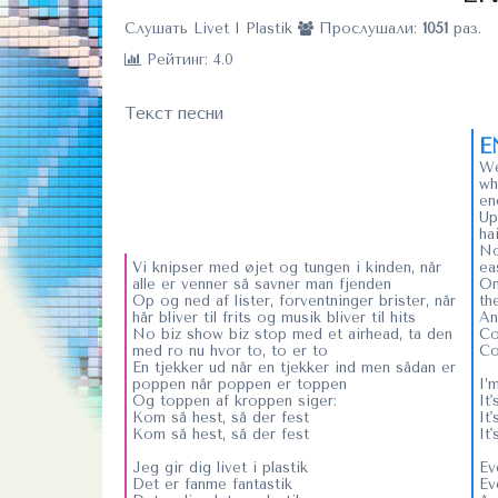
Слушать Livet I Plastik
Прослушали:
1051
раз.
Рейтинг: 4.0
Текст песни
E
We
wh
en
Up
ha
No
Vi knipser med øjet og tungen i kinden, når
ea
alle er venner så savner man fjenden
On
Op og ned af lister, forventninger brister, når
th
hår bliver til frits og musik bliver til hits
An
No biz show biz stop med et airhead, ta den
Co
med ro nu hvor to, to er to
Co
En tjekker ud når en tjekker ind men sådan er
poppen når poppen er toppen
I’
Og toppen af kroppen siger:
It
Kom så hest, så der fest
It'
Kom så hest, så der fest
It'
Jeg gir dig livet i plastik
Ev
Det er fanme fantastik
Ev