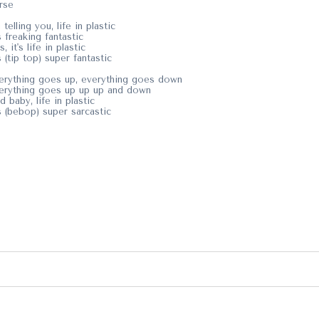
rse
 telling you, life in plastic
's freaking fantastic
, it's life in plastic
's (tip top) super fantastic
erything goes up, everything goes down
erything goes up up up and down
d baby, life in plastic
's (bebop) super sarcastic