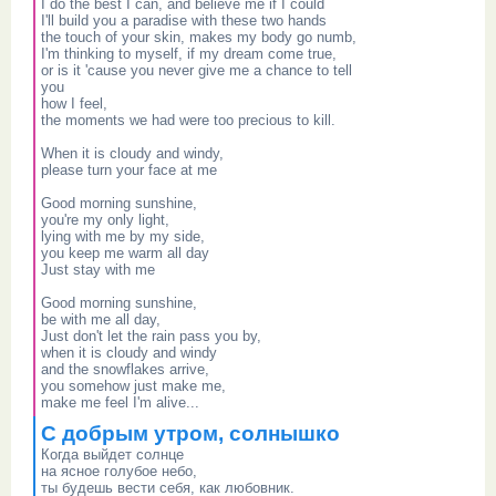
I do the best I can, and believe me if I could
I'll build you a paradise with these two hands
the touch of your skin, makes my body go numb,
I'm thinking to myself, if my dream come true,
or is it 'cause you never give me a chance to tell
you
how I feel,
the moments we had were too precious to kill.
When it is cloudy and windy,
please turn your face at me
Good morning sunshine,
you're my only light,
lying with me by my side,
you keep me warm all day
Just stay with me
Good morning sunshine,
be with me all day,
Just don't let the rain pass you by,
when it is cloudy and windy
and the snowflakes arrive,
you somehow just make me,
make me feel I'm alive...
С добрым утром, солнышко
Когда выйдет солнце
на ясное голубое небо,
ты будешь вести себя, как любовник.