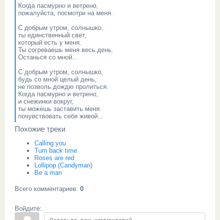
Когда пасмурно и ветрено,
пожалуйста, посмотри на меня.
С добрым утром, солнышко,
ты единственный свет,
который есть у меня.
Ты согреваешь меня весь день.
Останься со мной...
С добрым утром, солнышко,
будь со мной целый день,
не позволь дождю пролиться.
Когда пасмурно и ветрено,
и снежинки вокруг,
ты можешь заставить меня
почувствовать себя живой...
Похожие треки
Calling you
Turn back time
Roses are red
Lollipop (Candyman)
Be a man
Всего комментариев
:
0
Войдите: