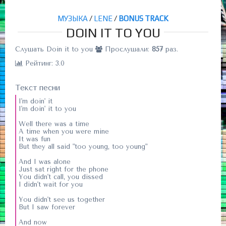
МУЗЫКА
/
LENE
/
BONUS TRACK
DOIN IT TO YOU
Слушать Doin it to you
Прослушали:
857
раз.
Рейтинг: 3.0
Текст песни
I'm doin' it
I'm doin' it to you
Well there was a time
A time when you were mine
It was fun
But they all said "too young, too young"
And I was alone
Just sat right for the phone
You didn't call, you dissed
I didn't wait for you
You didn't see us together
But I saw forever
And now