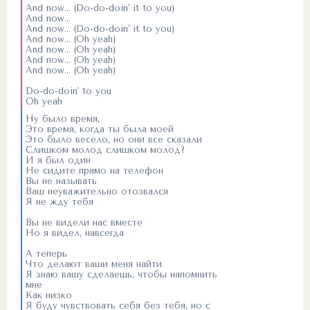
And now... (Do-do-doin' it to you)
And now...
And now... (Do-do-doin' it to you)
And now... (Oh yeah)
And now... (Oh yeah)
And now... (Oh yeah)
And now... (Oh yeah)
Do-do-doin' to you
Oh yeah
Ну было время,
Это время, когда ты была моей
Это было весело, но они все сказали
Слишком молод слишком молод?
И я был один
Не сидите прямо на телефон
Вы не называть
Ваш неуважительно отозвался
Я не жду тебя
Вы не видели нас вместе
Но я видел, навсегда
А теперь
Что делают ваши меня найти
Я знаю вашу сделаешь, чтобы напомнить
мне
Как низко
Я буду чувствовать себя без тебя, но с