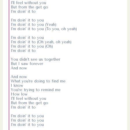
I'll feel without you
But from the get go
I'm doin' it to
I'm doin' it to you
I'm doin' it to you (Yeah)
I'm doin' it to you (To you, oh yeah)
I'm doin' it to you
I'm doin' it to (Oh yeah, oh yeah)
I'm doin' it to you (Oh)
I'm doin' it to
You didn't see us together
But I saw forever
And now
And now
What you're doing to find me
I know
You're trying to remind me
How low
I'll feel without you
But from the get go
I'm doin' it to
I'm doin' it to you
I'm doin' it to you
I'm doin' it to you