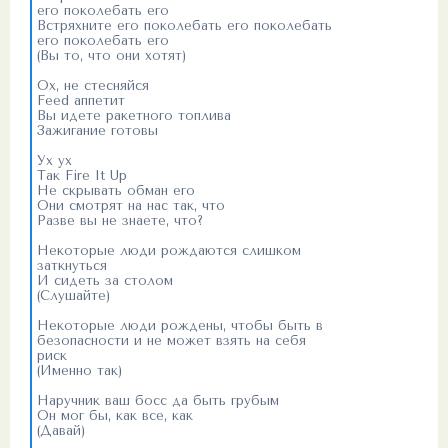
его поколебать его
Встряхните его поколебать его поколебать
его поколебать его
(Вы то, что они хотят)
Ох, не стесняйся
Feed аппетит
Вы идете ракетного топлива
Зажигание готовы
Ух ух
Так Fire It Up
Не скрывать обман его
Они смотрят на нас так, что
Разве вы не знаете, что?
Некоторые люди рождаются слишком
заткнуться
И сидеть за столом
(Слушайте)
Некоторые люди рождены, чтобы быть в
безопасности и не может взять на себя
риск
(Именно так)
Наручник ваш босс да быть грубым
Он мог бы, как все, как
(Давай)