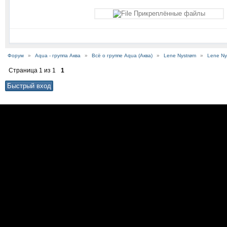
Прикреплённые файлы
Форум
»
Aqua - группа Аква
»
Всё о группе Aqua (Аква)
»
Lene Nystrøm
»
Lene Ny
Страница
1
из
1
1