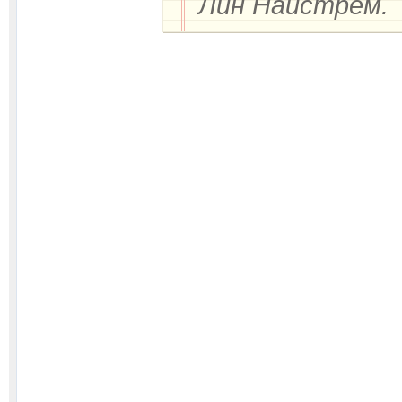
Лин Найстрём.
Деятельност
актриса, композ
Дети: Билли, И