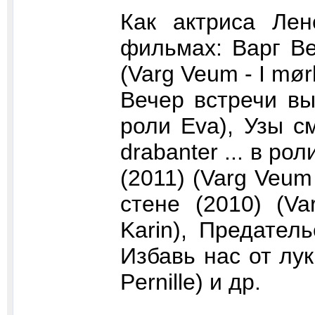
Как актриса Ле
фильмах: Варг Ве
(Varg Veum - I mørke
Вечер встречи вып
роли Eva), Узы с
drabanter ... в ро
(2011) (Varg Veum 
стене (2010) (Va
Karin), Предательс
Избавь нас от лука
Pernille) и др.