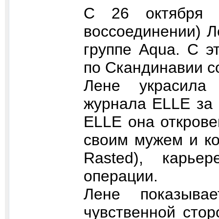
C 26 октября 
воссоединении) Л
группе Aqua. С э
по Скандинавии с
Лене украсила 
журнала ELLE за 
ELLE она открове
своим мужем и ко
Rasted), карье
операции.
Лене показыв
чувственной сто