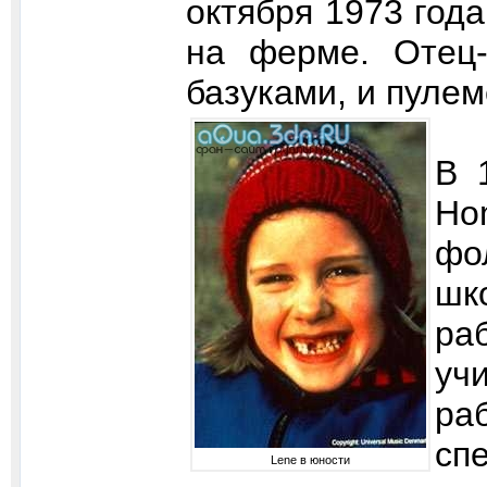
октября 1973 год
на ферме. Отец-
базуками, и пулем
В 
Ho
фо
шк
ра
уч
ра
сп
Lene в юности