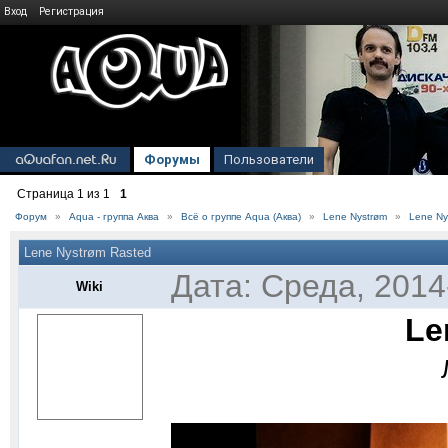
Вход
Регистрация
Форумы
Пользователи
Страница
1
из
1
1
Форум
»
Aqua - группа Аква
»
Всё о группе Aqua (Аква)
»
Lene Nystrøm
»
Lene Ny
Lene Nystrøm Rasted
Дата: Среда, 2014
Wiki
Le