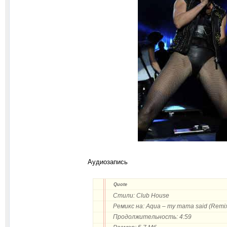
Аудиозапись
Quote
Стили: Club House
Ремикс на: Aqua – my mama said (Remi
Продолжительность: 4:59