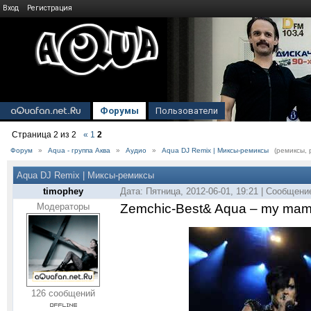
Вход
Регистрация
Форумы
Пользователи
Страница
2
из
2
«
1
2
Форум
»
Aqua - группа Аква
»
Аудио
»
Aqua DJ Remix | Миксы-ремиксы
(ремиксы, 
Aqua DJ Remix | Миксы-ремиксы
timophey
Дата: Пятница, 2012-06-01, 19:21 | Сообщени
Модераторы
Zemchic-Best& Aqua – my mama
126 сообщений