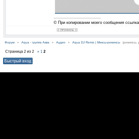
© При копировании моего сообщения ссылка
Форум
»
Aqua - группа Аква
»
Аудио
»
Aqua DJ Remix | Миксы-ремиксы
(ремиксы, 
Страница
2
из
2
«
1
2