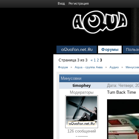
Вход
Регистрация
Форумы
Польз
Страница
3
из
3
«
1
2
3
Форум
»
Aqua - группа Аква
»
Аудио
»
Минусов
Минусовки
timophey
Дата: Четверг, 2
Модераторы
Turn Back Time
126 сообщений