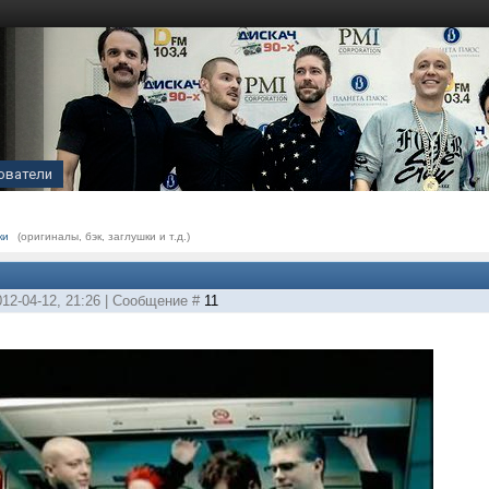
ователи
ки
(оригиналы, бэк, заглушки и т.д.)
012-04-12, 21:26 | Сообщение #
11