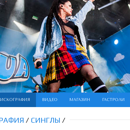
ИСКОГРАФИЯ
ВИДЕО
МАГАЗИН
ГАСТРОЛИ
РАФИЯ
/
СИНГЛЫ
/