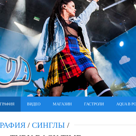
ГРАФИЯ
ВИДЕО
МАГАЗИН
ГАСТРОЛИ
AQUA В Р
РАФИЯ
/
СИНГЛЫ
/