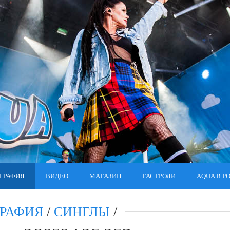
ГРАФИЯ
ВИДЕО
МАГАЗИН
ГАСТРОЛИ
AQUA В Р
РАФИЯ
/
СИНГЛЫ
/