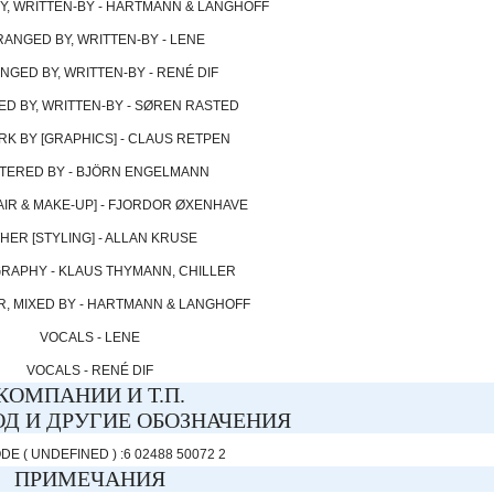
, WRITTEN-BY - HARTMANN & LANGHOFF
ANGED BY, WRITTEN-BY - LENE
GED BY, WRITTEN-BY - RENÉ DIF
D BY, WRITTEN-BY - SØREN RASTED
K BY [GRAPHICS] - CLAUS RETPEN
TERED BY - BJÖRN ENGELMANN
AIR & MAKE-UP] - FJORDOR ØXENHAVE
HER [STYLING] - ALLAN KRUSE
RAPHY - KLAUS THYMANN, CHILLER
, MIXED BY - HARTMANN & LANGHOFF
VOCALS - LENE
VOCALS - RENÉ DIF
КОМПАНИИ И Т.П.
Д И ДРУГИЕ ОБОЗНАЧЕНИЯ
E ( UNDEFINED ) :6 02488 50072 2
ПРИМЕЧАНИЯ