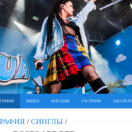
ГРАФИЯ
ВИДЕО
МАГАЗИН
ГАСТРОЛИ
AQUA В Р
РАФИЯ
/
СИНГЛЫ
/