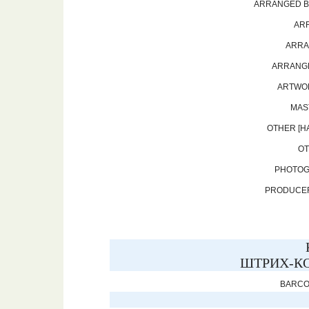
ARRANGED BY
ARR
ARRAN
ARRANGE
ARTWOR
MAS
OTHER [H
OT
PHOTOG
PRODUCER
ШТРИХ-КО
BARCOD