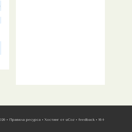
5
026 •
Правила ресурса
•
Хостинг от
uCoz
•
feedback
•
16+