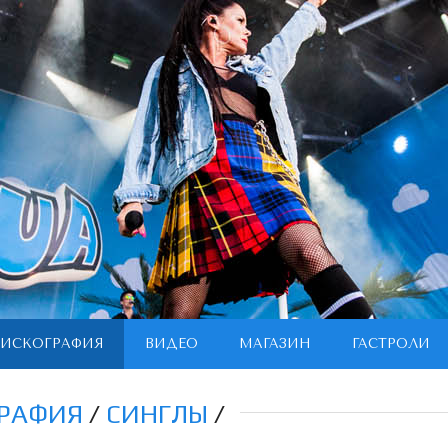
ИСКОГРАФИЯ
ВИДЕО
МАГАЗИН
ГАСТРОЛИ
РАФИЯ
/
СИНГЛЫ
/