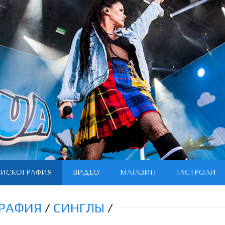
ИСКОГРАФИЯ
ВИДЕО
МАГАЗИН
ГАСТРОЛИ
РАФИЯ
/
СИНГЛЫ
/