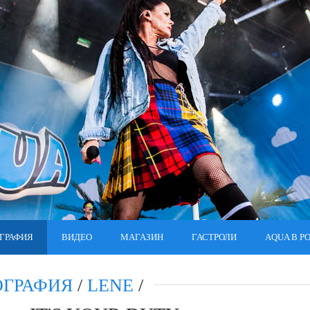
ГРАФИЯ
ВИДЕО
МАГАЗИН
ГАСТРОЛИ
AQUA В Р
ОГРАФИЯ
/
LENE
/