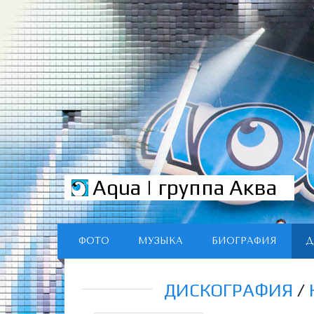
Aqua | группа Аква
ФОТО
МУЗЫКА
БИОГРАФИЯ
Д
ДИСКОГРАФИЯ
/